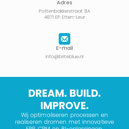
Adres
Pottenbakkerstraat 8A
4871 EP Etten-Leur
E-mail
info@briteblue.nl
DREAM. BUILD.
IMPROVE.
Wij optimaliseren processen en
realiseren dromen met innovatieve
ERP, CRM en BI-oplossingen.