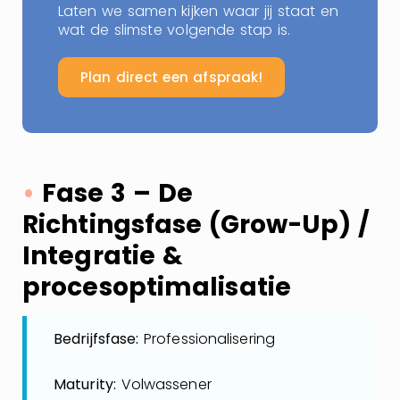
Laten we samen kijken waar jij staat en
wat de slimste volgende stap is.
Plan direct een afspraak!
•
Fase 3 – De
Richtingsfase (Grow-Up) /
Integratie &
procesoptimalisatie
Bedrijfsfase:
Professionalisering
Maturity:
Volwassener