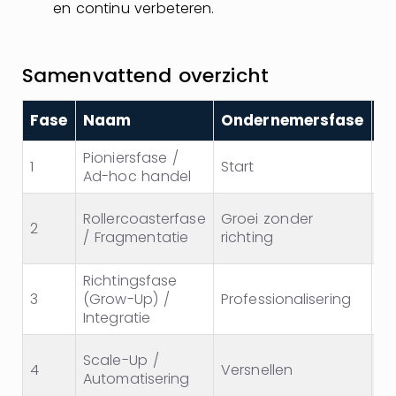
en continu verbeteren.
Samenvattend overzicht
Fase
Naam
Ondernemersfase
M
Pioniersfase /
1
Start
Be
Ad-hoc handel
Rollercoasterfase
Groei zonder
G
2
/ Fragmentatie
richting
be
Richtingsfase
3
(Grow-Up) /
Professionalisering
Vo
Integratie
Scale-Up /
4
Versnellen
Do
Automatisering