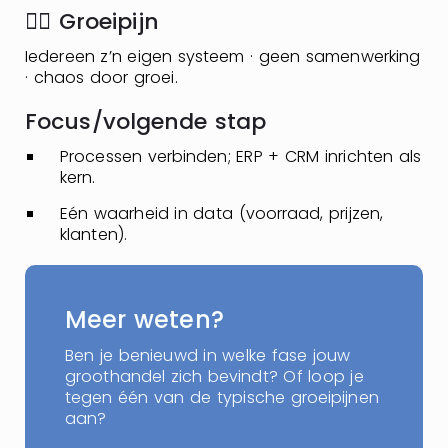
👉🏼 Groeipijn
Iedereen z’n eigen systeem · geen samenwerking
· chaos door groei.
Focus/volgende stap
Processen verbinden; ERP + CRM inrichten als
kern.
Eén waarheid in data (voorraad, prijzen,
klanten).
Meer weten?
Ben je benieuwd in welke fase jouw
groothandel zich bevindt? Of loop je
tegen één van de typische groeipijnen
aan?